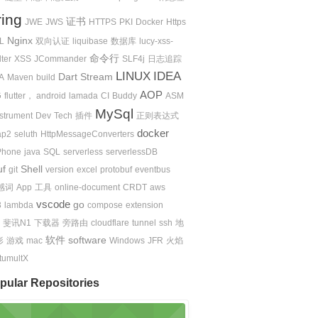
ing
证书
JWE
JWS
HTTPS
PKI
Docker
Https
Nginx
L
双向认证
liquibase
数据库
lucy-xss-
命令行
lter
XSS
JCommander
SLF4j
日志追踪
LINUX
IDEA
Dart
Stream
A
Maven
build
AOP
G
flutter， android
lamada
CI
Buddy
ASM
MySql
nstrument
Dev
Tech
插件
正则表达式
docker
ap2
seluth
HttpMessageConverters
Phone
java
SQL
serverless
serverlessDB
uf
Shell
git
version
excel
protobuf
eventbus
感词
App
工具
online-document
CRDT
aws
vscode
go
3
lambda
compose
extension
斐讯N1
下载器
旁路由
cloudflare
tunnel
ssh
地
软件
software
形
游戏
mac
Windows
JFR
火焰
tumultX
pular Repositories