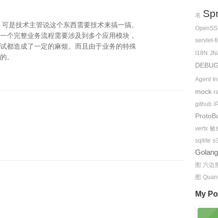
Spr
名
，可是技术主管说这个东西需要技术来搞一搞。
OpenSS
一个完整业务流程需要涉及到多个应用模块，
servlet-fi
试都造成了一定的麻烦。而且由于业务的特殊
I18N
JN
的。
DEBU
Agent
I
mock
r
github
i
ProtoB
vertx
敏
sqllite
s
Golang
图
六边
图
Quan
My Po