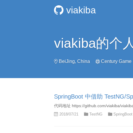
viakiba
viakiba的
BeiJing, China
Century Game
SpringBoot 中借助 TestNG/S
代码地址 https://github.com/viakiba/viakiba
2018/07/21
TestNG
SpringBoot