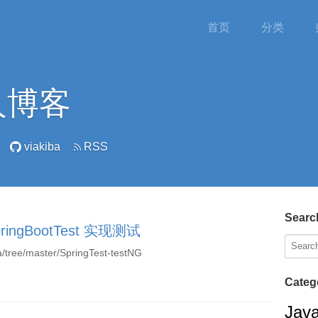
首页
分类
个人博客
viakiba
RSS
Searc
pringBootTest 实现测试
/tree/master/SpringTest-testNG
Categ
Jav