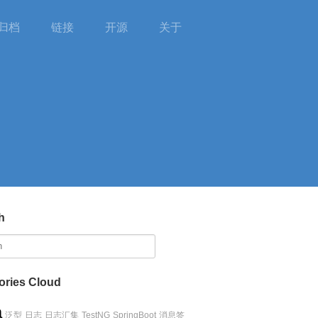
归档
链接
开源
关于
h
ories Cloud
a
泛型
日志
日志汇集
TestNG
SpringBoot
消息签