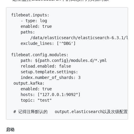
filebeat.inputs:

    - type: log

    enabled: true

    paths:

        /data/elasticsearch/elasticsearch-6.3.1/logs
    exclude_lines: ['^DBG']

filebeat.config.modules:

    path: ${path.config}/modules.d/*.yml

    reload.enabled: false

    setup.template.settings:

    index.number_of_shards: 3

 output.kafka:

    enabled: true

    hosts: ["127.0.0.1:9092"]

    topic: "test"

启动