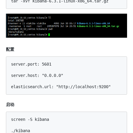
配置
server.port: 5601

server.host: "0.0.0.0"

启动
screen -S kibana

./kibana
