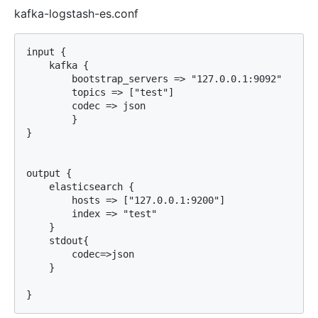
kafka-logstash-es.conf
input {

    kafka {

        bootstrap_servers => "127.0.0.1:9092"

        topics => ["test"]

        codec => json

        }

}

output {

    elasticsearch {

        hosts => ["127.0.0.1:9200"]

        index => "test"

    }

    stdout{

        codec=>json

    }
