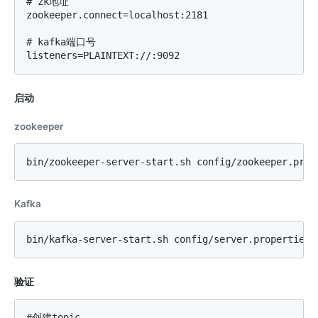
# zk地址

zookeeper.connect=localhost:2181

# kafka端口号

启动
zookeeper
Kafka
验证
#创建topic
