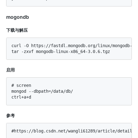
mogondb
下载与解压
curl -O https://fastdl.mongodb.org/linux/mongodb-li
启用
# screen

mongod --dbpath=/data/db/

参考