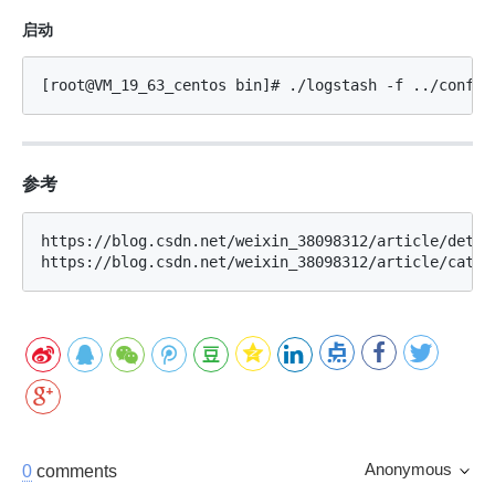
启动
参考
https://blog.csdn.net/weixin_38098312/article/detail
Anonymous
0
comments