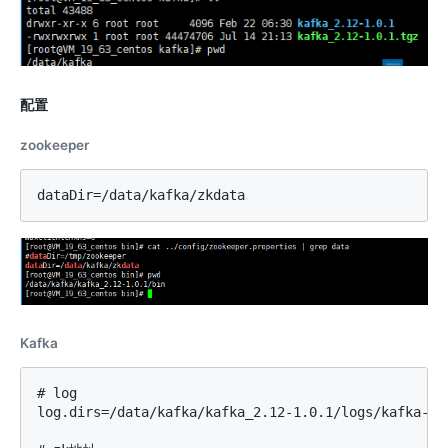
配置
zookeeper
Kafka
# log

log.dirs=/data/kafka/kafka_2.12-1.0.1/logs/kafka-log