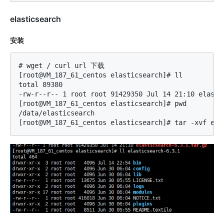
elasticsearch
安装
# wget / curl url 下载

[root@VM_187_61_centos elasticsearch]# ll

total 89380

-rw-r--r-- 1 root root 91429350 Jul 14 21:10 elastic
[root@VM_187_61_centos elasticsearch]# pwd

/data/elasticsearch
