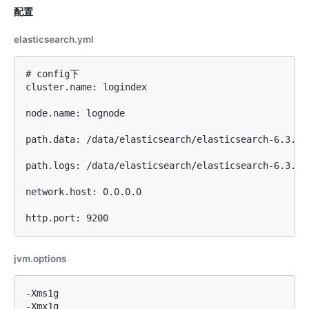
配置
elasticsearch.yml
# config下

cluster.name: logindex

node.name: lognode

path.data: /data/elasticsearch/elasticsearch-6.3.1/d
path.logs: /data/elasticsearch/elasticsearch-6.3.1/l
network.host: 0.0.0.0

jvm.options
-Xms1g
